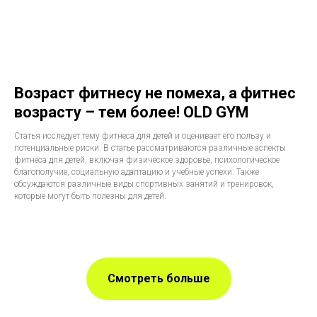
Возраст фитнесу не помеха, а фитнес
возрасту – тем более! OLD GYM
Статья исследует тему фитнеса для детей и оценивает его пользу и
потенциальные риски. В статье рассматриваются различные аспекты
фитнеса для детей, включая физическое здоровье, психологическое
благополучие, социальную адаптацию и учебные успехи. Также
обсуждаются различные виды спортивных занятий и тренировок,
которые могут быть полезны для детей.
Смотреть больше