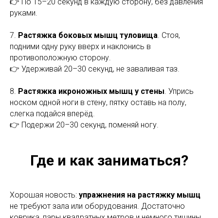
👉 По 15–20 секунд в каждую сторону, без давления
руками.
7.
Растяжка боковых мышц туловища
. Стоя,
подними одну руку вверх и наклонись в
противоположную сторону.
👉 Удерживай 20–30 секунд, не заваливая таз.
8.
Растяжка икроножных мышц у стены
. Упрись
носком одной ноги в стену, пятку оставь на полу,
слегка подайся вперёд.
👉 Подержи 20–30 секунд, поменяй ногу.
Где и как заниматься?
Хорошая новость:
упражнения на растяжку мышц
не требуют зала или оборудования. Достаточно
коврика, пары квадратных метров и немного тишины.