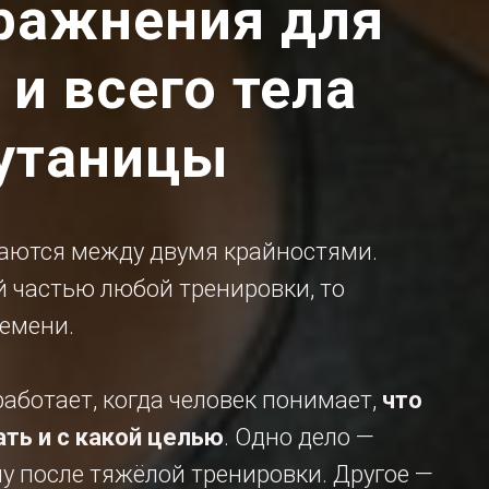
ражнения для
и всего тела
путаницы
чаются между двумя крайностями.
й частью любой тренировки, то
емени.
работает, когда человек понимает,
что
ать и с какой целью
. Одно дело —
лу после тяжёлой тренировки. Другое —