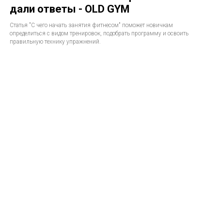
дали ответы - OLD GYM
Статья "С чего начать занятия фитнесом" поможет новичкам
определиться с видом тренировок, подобрать программу и освоить
правильную технику упражнений.