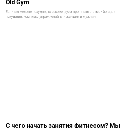
Old Gym
Если вы желаете похудеть, то рекомендуем прочитать статью - йога для
похудения: комплекс упражнений для женщин и мужчин.
С чего начать занятия фитнесом? Мы