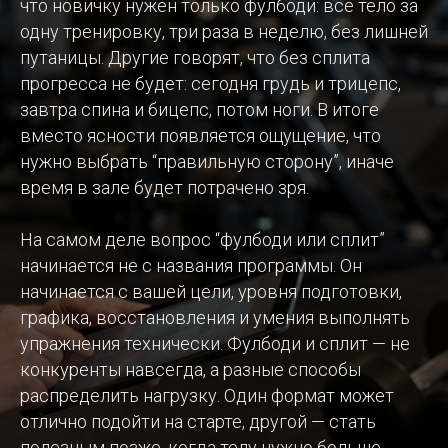
что новичку нужен только фулбоди: всё тело за
одну тренировку, три раза в неделю, без лишней
путаницы. Другие говорят, что без сплита
прогресса не будет: сегодня грудь и трицепс,
завтра спина и бицепс, потом ноги. В итоге
вместо ясности появляется ощущение, что
нужно выбрать “правильную сторону”, иначе
время в зале будет потрачено зря.
На самом деле вопрос “фулбоди или сплит”
начинается не с названия программы. Он
начинается с вашей цели, уровня подготовки,
графика, восстановления и умения выполнять
упражнения технически. Фулбоди и сплит — не
конкуренты навсегда, а разные способы
распределить нагрузку. Один формат может
отлично подойти на старте, другой — стать
полезным позже, когда телу нужно больше