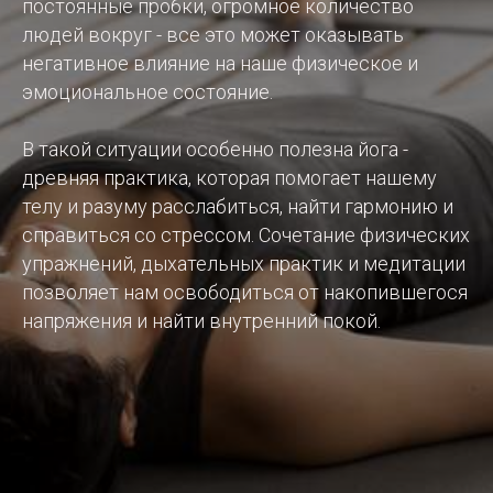
постоянные пробки, огромное количество
людей вокруг - все это может оказывать
негативное влияние на наше физическое и
эмоциональное состояние.
В такой ситуации особенно полезна йога -
древняя практика, которая помогает нашему
телу и разуму расслабиться, найти гармонию и
справиться со стрессом. Сочетание физических
упражнений, дыхательных практик и медитации
позволяет нам освободиться от накопившегося
напряжения и найти внутренний покой.