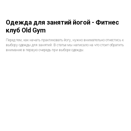
Одежда для занятий йогой - Фитнес
клуб Old Gym
Перед тем, как начать практиковать йогу, нужно внимательно отнестись к
выбору одежды для занятий. В статье мы написало на что стоит обратить
внимание в первую очередь при выборе одежды.