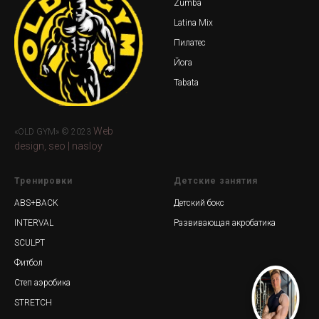
Zumba
Latina Mix
Пилатес
Йога
Tabata
Web
«OLD GYM» © 2023
design, seo | nasloy
Тренировки
Детские занятия
ABS+BACK
Детский бокс
INTERVAL
Развивающая акробатика
SCULPT
Фитбол
Степ аэробика
STRETCH