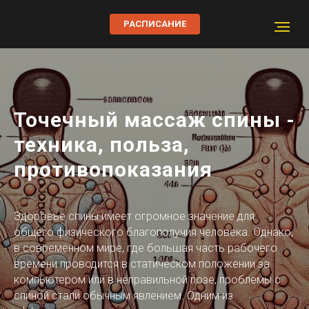
РАСПИСАНИЕ
Точечный массаж спины -
техника, польза,
противопоказания
Здоровье спины имеет огромное значение для
общего физического благополучия человека. Однако,
в современном мире, где большая часть рабочего
времени проводится в статическом положении за
компьютером или в неправильной позе, проблемы с
спиной стали обычным явлением. Одним из