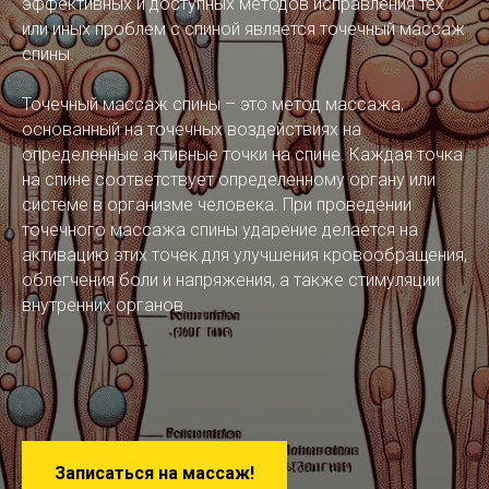
эффективных и доступных методов исправления тех
или иных проблем с спиной является точечный массаж
спины.
Точечный массаж спины – это метод массажа,
основанный на точечных воздействиях на
определенные активные точки на спине. Каждая точка
на спине соответствует определенному органу или
системе в организме человека. При проведении
точечного массажа спины ударение делается на
активацию этих точек для улучшения кровообращения,
облегчения боли и напряжения, а также стимуляции
внутренних органов.
Записаться на массаж!