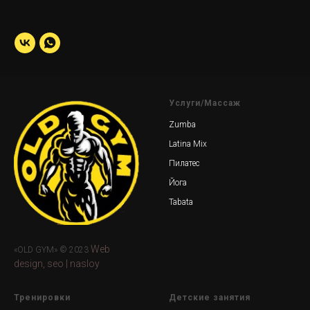
Услуги/Массаж
Zumba
Latina Mix
Пилатес
Йога
Tabata
Web
«OLD GYM» © 2023
design, seo | nasloy
Тренировки
Детские занятия