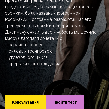
Программа тренировок, которой
придерживался Джекман при подготовке к
съемкам, была названа «программой
Росомахи». Программа, разработанная его
тренером Дэвидом Кингсбери, помогла
Джекману снизить вес и набрать мышечную
массу благодаря сочетанию:
– кардио тенеровок,
– силовых тренировок,
– углеводного цикла,
– прерывистого голодания.
Консультация
Пройти тест