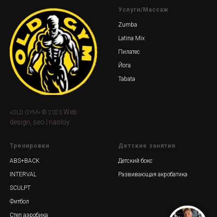
Услуги/Массаж
Zumba
Latina Mix
Пилатес
Йога
Tabata
Web
«OLD GYM» © 2023
design, seo | nasloy
Тренировки
Детские занятия
ABS+BACK
Детский бокс
INTERVAL
Развивающая акробатика
SCULPT
Фитбол
Степ аэробика