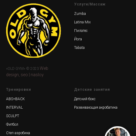
Услуги/Массаж
Zumba
Latina Mix
Пилатес
Йога
Tabata
Web
«OLD GYM» © 2023
design, seo | nasloy
Тренировки
Детские занятия
ABS+BACK
Детский бокс
INTERVAL
Развивающая акробатика
SCULPT
Фитбол
Степ аэробика