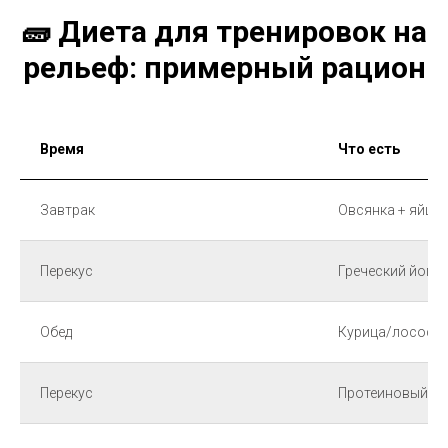
🧱 Диета для тренировок на
рельеф: примерный рацион
Время
Что есть
Завтрак
Овсянка + яйца/
Перекус
Греческий йогур
Обед
Курица/лосось +
Перекус
Протеиновый ко