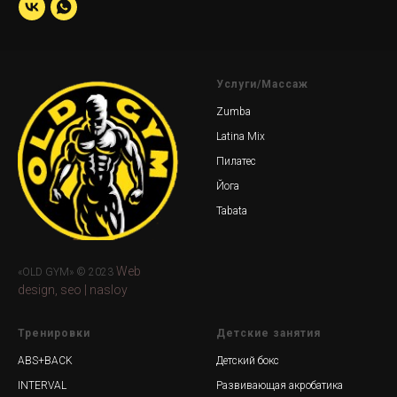
Услуги/Массаж
Zumba
Latina Mix
Пилатес
Йога
Tabata
Web
«OLD GYM» © 2023
design, seo | nasloy
Тренировки
Детские занятия
ABS+BACK
Детский бокс
INTERVAL
Развивающая акробатика