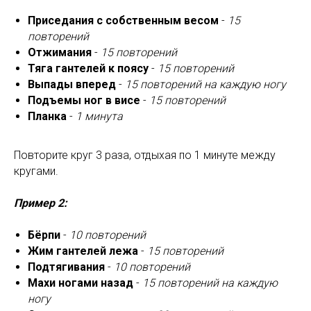
Приседания с собственным весом
-
15
повторений
Отжимания
-
15 повторений
Тяга гантелей к поясу
-
15 повторений
Выпады вперед
-
15 повторений на каждую ногу
Подъемы ног в висе
-
15 повторений
Планка
-
1 минута
Повторите круг 3 раза, отдыхая по 1 минуте между
кругами.
Пример 2:
Бёрпи
-
10 повторений
Жим
гантелей
лежа
-
15 повторений
Подтягивания
-
10 повторений
Махи ногами назад
-
15 повторений на каждую
ногу